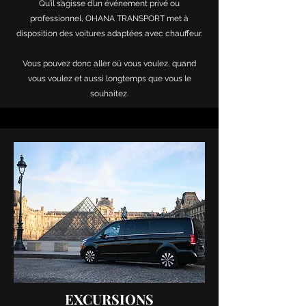
Qu’il s’agisse d’un événement privé ou
professionnel, OHANA TRANSPORT met à
disposition des voitures adaptées avec chauffeur.
Vous pouvez donc aller où vous voulez, quand
vous voulez et aussi longtemps que vous le
souhaitez.
EXCURSIONS